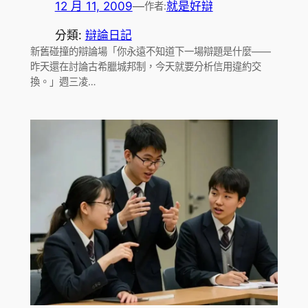
12 月 11, 2009
—
就是好辯
作者:
分類:
辯論日記
新舊碰撞的辯論場「你永遠不知道下一場辯題是什麼——
昨天還在討論古希臘城邦制，今天就要分析信用違約交
換。」週三凌…