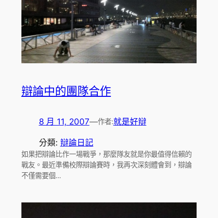
辯論中的團隊合作
8 月 11, 2007
—
就是好辯
作者:
分類:
辯論日記
如果把辯論比作一場戰爭，那麼隊友就是你最值得信賴的
戰友。最近準備校際辯論賽時，我再次深刻體會到，辯論
不僅需要個…