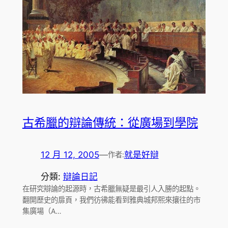
古希臘的辯論傳統：從廣場到學院
12 月 12, 2005
—
就是好辯
作者:
分類:
辯論日記
在研究辯論的起源時，古希臘無疑是最引人入勝的起點。
翻開歷史的扉頁，我們彷彿能看到雅典城邦熙來攘往的市
集廣場（A…