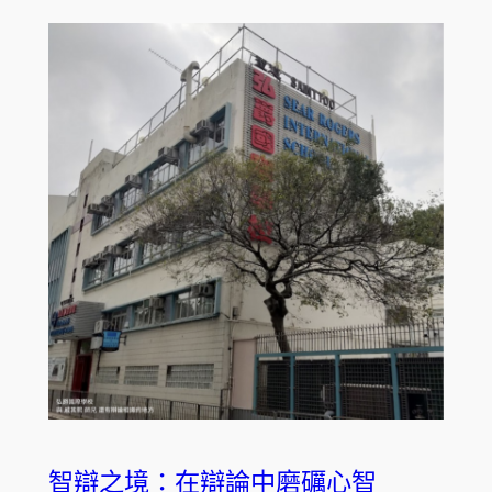
智辯之境：在辯論中磨礪心智