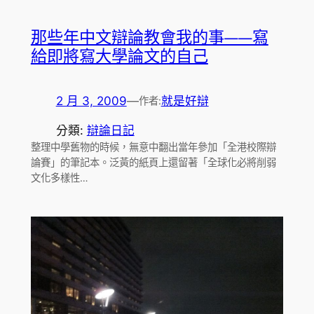
那些年中文辯論教會我的事——寫
給即將寫大學論文的自己
2 月 3, 2009
—
就是好辯
作者:
分類:
辯論日記
整理中學舊物的時候，無意中翻出當年參加「全港校際辯
論賽」的筆記本。泛黃的紙頁上還留著「全球化必將削弱
文化多樣性…