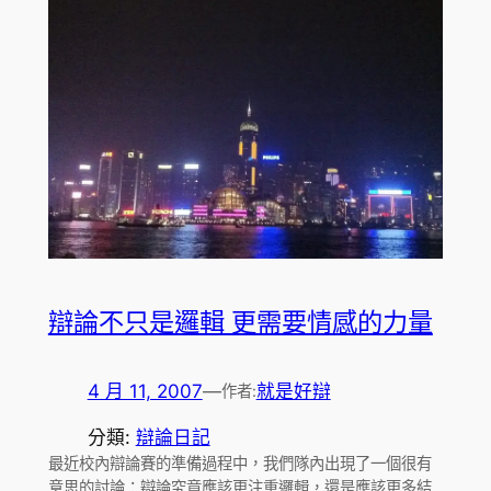
辯論不只是邏輯 更需要情感的力量
4 月 11, 2007
—
就是好辯
作者:
分類:
辯論日記
最近校內辯論賽的準備過程中，我們隊內出現了一個很有
意思的討論：辯論究竟應該更注重邏輯，還是應該更多結