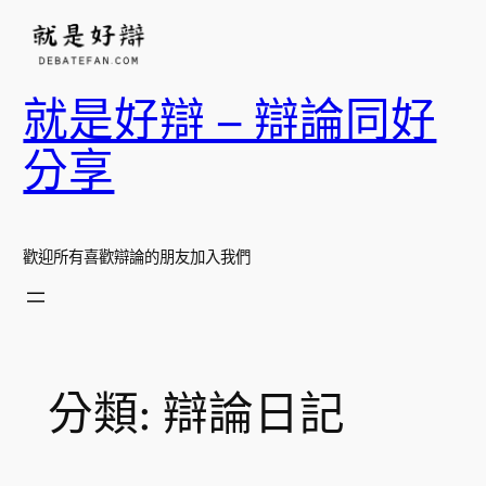
跳
至
主
就是好辯 – 辯論同好
要
內
分享
容
歡迎所有喜歡辯論的朋友加入我們
分類:
辯論日記