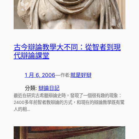
古今辯論教學大不同：從智者到現
代辯論課堂
1 月 6, 2006
—
就是好辯
作者:
分類:
辯論日記
最近在研究古希臘辯論史時，發現了一個很有趣的現象：
2400多年前智者教辯論的方式，和現在的辯論教學既有驚
人的相…