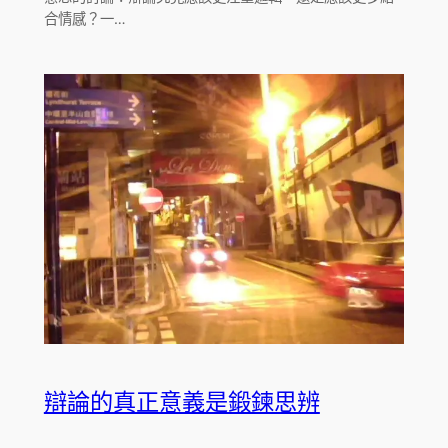
合情感？一…
辯論的真正意義是鍛鍊思辨